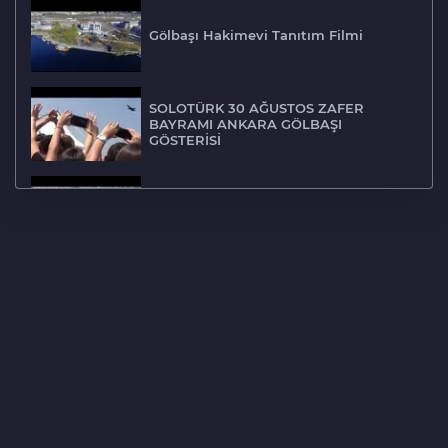
Gölbaşı Hakimevi Tanıtım Filmi
SOLOTÜRK 30 AĞUSTOS ZAFER
BAYRAMI ANKARA GÖLBAŞI
GÖSTERİSİ
Gölbaşı Alt Geçit ve Bağlantı Yolları
Gölbaşı Boyalık mahallesi drone
çekimi
Lokman Bizim Şehir Mogan Bıçak
tanıtım