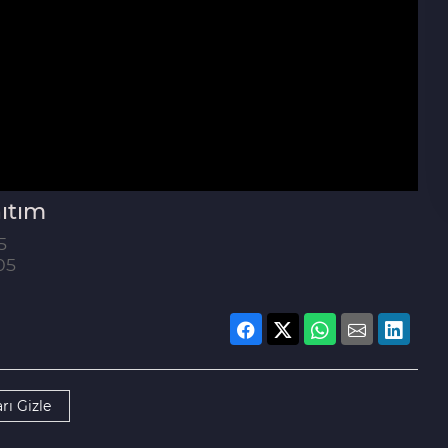
ıtım
5
05
rı Gizle