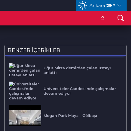
Ankara
29 °
CHF
58,9077
%-0,02
CAD
33,9489
%0,01
BENZER İÇERİKLER
Uğur Mirza demirden çalan ustayı
anlattı
Üniversiteler Caddesi'nde çalışmalar
devam ediyor
Mogan Park Maya - Gölbaşı