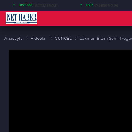
BIST 100
13.703,13
%0,11
USD
47,5856
%0,06
Anasayfa
Videolar
GÜNCEL
Lokman Bizim Şehir Mogan