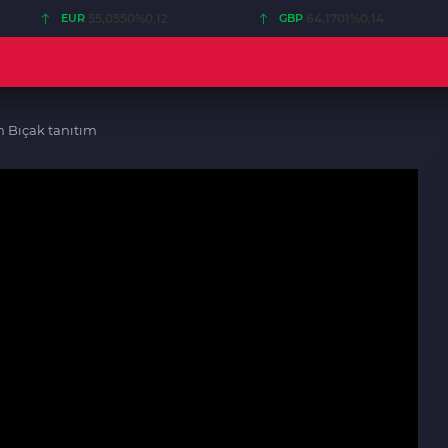
EUR
55,0550
%0,12
GBP
64,1701
%0,14
 Bıçak tanıtım