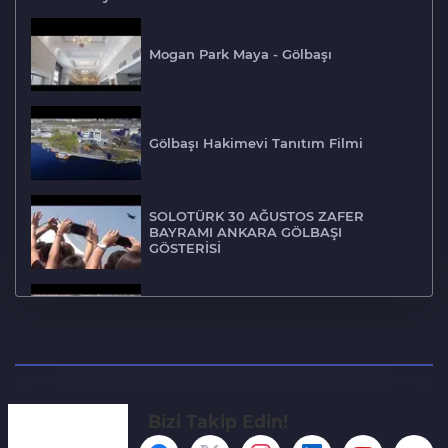
Mogan Park Maya - Gölbaşı
Gölbaşı Hakimevi Tanıtım Filmi
SOLOTÜRK 30 AĞUSTOS ZAFER
BAYRAMI ANKARA GÖLBAŞI
GÖSTERİSİ
Gölbaşı Alt Geçit ve Bağlantı Yolları
Gölbaşı Boyalık mahallesi drone
çekimi
Bizi Takip Edin!