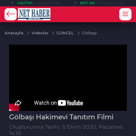
BIST 100
13.798,82
%0,00
USD
47,6987
%0,17
Anasayfa
Videolar
GÜNCEL
Gölbaşı
Hakimevi
Tanıtım
Filmi
Gölbaşı Hakimevi Tanıtım Filmi
Oluşturulma Tarihi: 5 Ekim 2020, Pazartesi
14:10