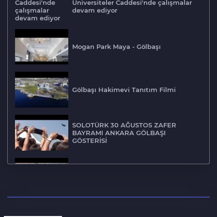
Üniversiteler Caddesi'nde çalışmalar
devam ediyor
Mogan Park Maya - Gölbaşı
Gölbaşı Hakimevi Tanıtım Filmi
SOLOTÜRK 30 AĞUSTOS ZAFER
BAYRAMI ANKARA GÖLBAŞI
GÖSTERİSİ
Gölbaşı Alt Geçit ve Bağlantı Yolları
Gölbaşı Boyalık mahallesi drone