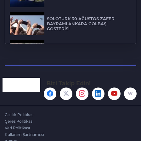
SOLOTÜRK 30 AĞUSTOS ZAFER
BAYRAMI ANKARA GÖLBAŞI
GÖSTERİSİ
Gölbaşı Alt Geçit ve Bağlantı Yolları
Gölbaşı Boyalık mahallesi drone
çekimi
Bizi Takip Edin!
Lokman Bizim Şehir Mogan Bıçak
tanıtım
Gizlilik Politikası
Çerez Politikası
Veri Politikası
Gölbaşı kara kışa hazır
Kullanım Şartnamesi