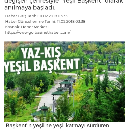
değişen çehresiyle “Yeşil Başkent” olarak
anılmaya başladı.
Haber Giriş Tarihi: 11.02.2018 03:35
Haber Güncellenme Tarihi: 11.02.2018 03:38
Kaynak: Haber Merkezi
https://www.golbasinethaber.com/
Başkent'in yeşiline yeşil katmayı sürdüren