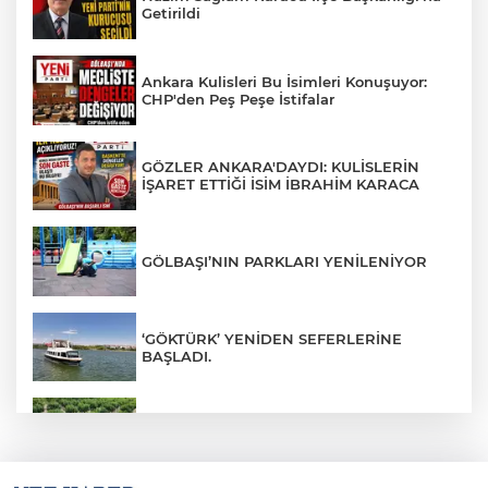
Getirildi
Ankara Kulisleri Bu İsimleri Konuşuyor:
CHP'den Peş Peşe İstifalar
GÖZLER ANKARA'DAYDI: KULİSLERİN
İŞARET ETTİĞİ İSİM İBRAHİM KARACA
GÖLBAŞI’NIN PARKLARI YENİLENİYOR
‘GÖKTÜRK’ YENİDEN SEFERLERİNE
BAŞLADI.
BAŞKENTLİLER ATA ÇİFTLİĞİ’NDE HASAT
YAPTI