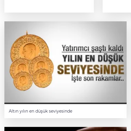
GÜNAHIYLA SEVABIYLA 30
MART SEÇİMLERİ
Bilge Çetin
Altın yılın en düşük seviyesinde