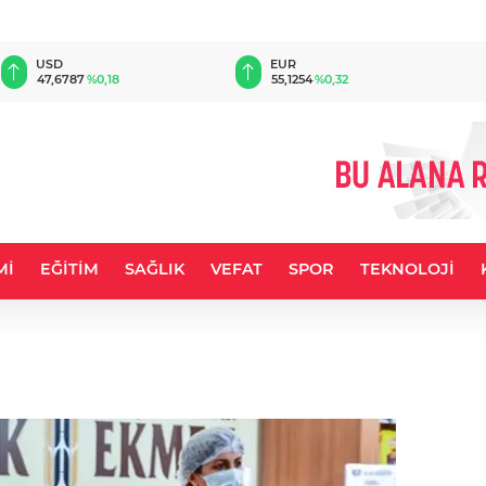
EUR
GBP
55,1254
%0,32
64,3468
%0,38
Mİ
EĞİTİM
SAĞLIK
VEFAT
SPOR
TEKNOLOJİ