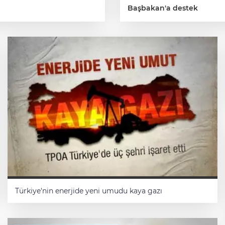
Başbakan'a destek
GÜNAHIYLA SEVABIYLA 30
MART SEÇİMLERİ
Bilge Çetin
Türkiye'nin enerjide yeni umudu kaya gazı