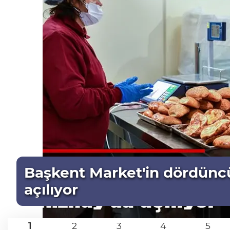
Başkent Market'in dördüncü
açılıyor
1
2
3
4
5