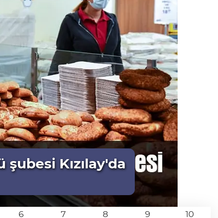
 şubesi Kızılay'da
6
7
8
9
10