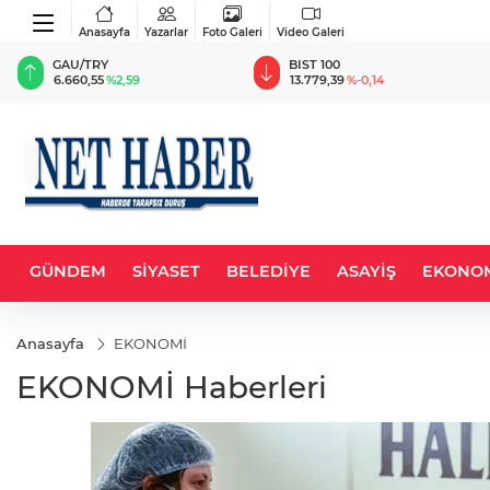
Anasayfa
Yazarlar
Foto Galeri
Video Galeri
BIST 100
USD
13.779,39
%-0,14
47,6787
%0,18
GÜNDEM
SİYASET
BELEDİYE
ASAYİŞ
EKONO
Anasayfa
EKONOMİ
EKONOMİ Haberleri