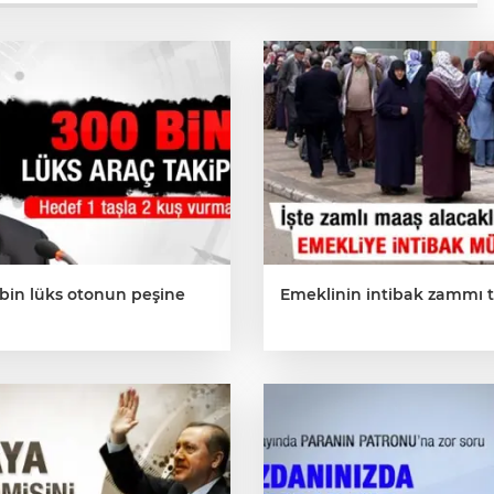
 bin lüks otonun peşine
Emeklinin intibak zammı t