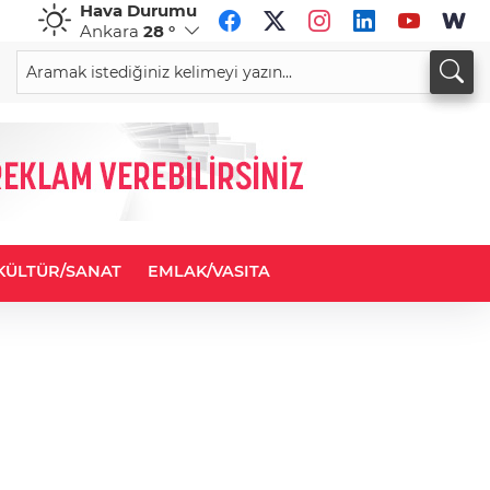
Hava Durumu
Ankara
28 °
CHF
CAD
59,0083
%0,82
34,1883
%0,73
KÜLTÜR/SANAT
EMLAK/VASITA
ASKİ'den borcu olanlara yapıl