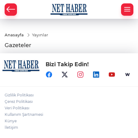
Anasayfa
Yayınlar
Gazeteler
Bizi Takip Edin!
Gizlilik Politikası
Çerez Politikası
Veri Politikası
Kullanım Şartnamesi
Künye
İletişim