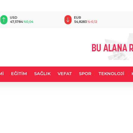
USD
EUR
47,5784
%0,04
54,8283
%-0,12
Mİ
EĞİTİM
SAĞLIK
VEFAT
SPOR
TEKNOLOJİ