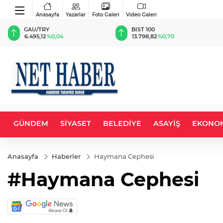
Anasayfa
Yazarlar
Foto Galeri
Video Galeri
GAU/TRY
BIST 100
6.495,12
%0,04
13.798,82
%0,70
GÜNDEM
SİYASET
BELEDİYE
ASAYİŞ
EKONO
Anasayfa
Haberler
Haymana Cephesi
#Haymana Cephesi