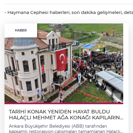
- Haymana Cephesi haberleri, son dakika gelişmeleri, deta
HABER
TARİHİ KONAK YENİDEN HAYAT BULDU
HALAÇLI MEHMET AĞA KONAĞI KAPILARINI
AÇTI
Ankara Büyükşehir Belediyesi (ABB) tarafından
kapsamlı restorasyon çalışmaları tamamlanan Halaçlı