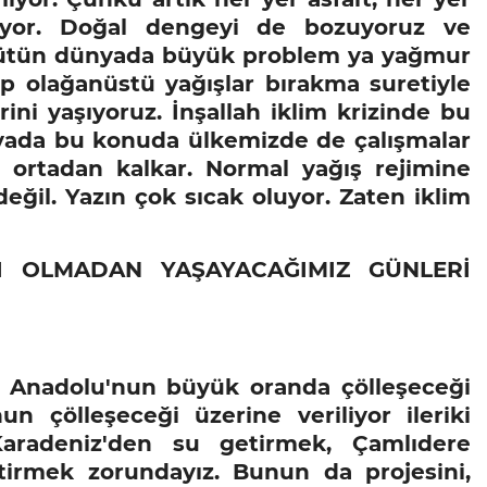
uyor. Doğal dengeyi de bozuyoruz ve
i bütün dünyada büyük problem ya yağmur
ip olağanüstü yağışlar bırakma suretiyle
i yaşıyoruz. İnşallah iklim krizinde bu
yada bu konuda ülkemizde de çalışmalar
a ortadan kalkar. Normal yağış rejimine
eğil. Yazın çok sıcak oluyor. Zaten iklim
NI OLMADAN YAŞAYACAĞIMIZ GÜNLERİ
 Anadolu'nun büyük oranda çölleşeceği
n çölleşeceği üzerine veriliyor ileriki
Karadeniz'den su getirmek, Çamlıdere
irmek zorundayız. Bunun da projesini,