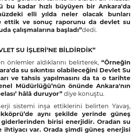
 bu kadar hızlı büyüyen bir Ankara'da
zdeki elli yılda neler olacak bunları
e ettik ve sonuç raporunu da devlet su
tuda çalışmalarına başladı”
dedi.
VLET SU İŞLERİ’NE BİLDİRDİK”
n önlemler aldıklarını belirterek,
“Örneğin
ra'da su sıkıntısı olabileceğini Devlet Su
ları ve tahsis yapılmasını da ta o tarihte
 Genel Müdürlüğü’nün önünde Ankara'nın
belası’ hâlâ duruyor”
diye konuştu.
ji sistemi inşa ettiklerini belirten Yavaş,
sikköprü’de aynı şekilde yerinde güneş
iderlerinden birisi enerjidir. Oradan su
 ihtiyacı var. Orada şimdi güneş enerjisi