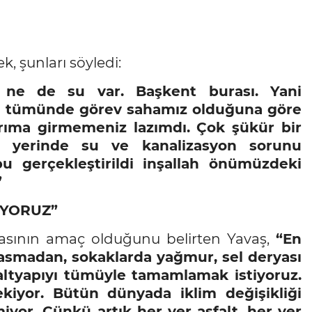
k, şunları söyledi:
n ne de su var. Başkent burası. Yani
nın tümünde görev sahamız olduğuna göre
rıma girmemeniz lazımdı. Çok şükür bir
ir yerinde su ve kanalizasyon sorunu
 gerçekleştirildi inşallah önümüzdeki
”
İYORUZ”
masının amaç olduğunu belirten Yavaş,
“En
asmadan, sokaklarda yağmur, sel deryası
ltyapıyı tümüyle tamamlamak istiyoruz.
iyor. Bütün dünyada iklim değişikliği
iyor. Çünkü artık her yer asfalt, her yer