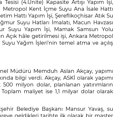
esisi (4.Ünite) Kapasite Artışı Yapım İşi,
a Metropol Kent İçme Suyu Ana İsale Hattı
tim Hattı Yapım İşi, Şereflikoçhisar Atık Su
Yağmur Suyu Hatları İmalatı, Macun Havzası
mur Suyu Yapım İşi, Mamak Samsun Yolu
 Açık hâle getirilmesi işi, Ankara Metropol
Suyu Yağım İşleri’nin temel atma ve açılış
Genel Müdürü Memduh Aslan Akçay, yapımı
nda bilgi verdi. Akçay, ASKİ olarak yapımı
 500 milyon dolar, planlanan yatırımların
 Toplam maliyet ise 1,1 milyar dolar olarak
ehir Belediye Başkanı Mansur Yavaş, su
reve geldikleri tarihte ilk olarak bir master