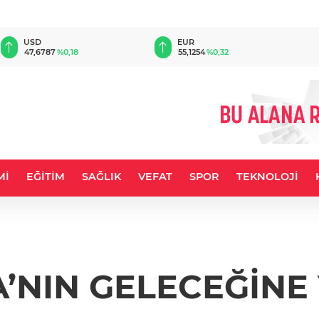
EUR
GBP
55,1254
%0,32
64,3468
%0,38
Mİ
EĞİTİM
SAĞLIK
VEFAT
SPOR
TEKNOLOJİ
’NIN GELECEĞİNE 