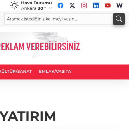
Hava Durumu
Ankara
30 °
CHF
CAD
59,0083
%0,82
34,1883
%0,73
KÜLTÜR/SANAT
EMLAK/VASITA
YATIRIM