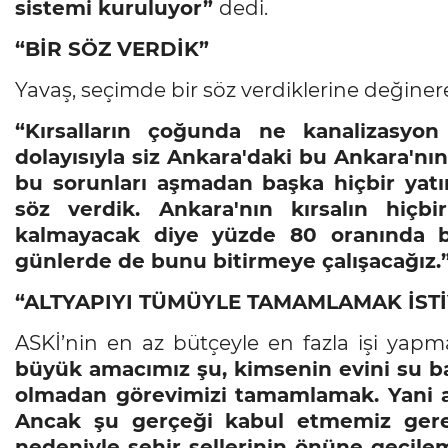
sistemi kuruluyor”
dedi.
“BİR SÖZ VERDİK”
Yavaş, seçimde bir söz verdiklerine değinere
“Kırsalların çoğunda ne kanalizasyo
dolayısıyla siz Ankara'daki bu Ankara'
bu sorunları aşmadan başka hiçbir yatı
söz verdik. Ankara'nın kırsalın hiçb
kalmayacak diye yüzde 80 oranında bu
günlerde de bunu bitirmeye çalışacağız.
“ALTYAPIYI TÜMÜYLE TAMAMLAMAK İST
ASKİ’nin en az bütçeyle en fazla işi yap
büyük amacımız şu, kimsenin evini su b
olmadan görevimizi tamamlamak. Yani a
Ancak şu gerçeği kabul etmemiz gerek
nedeniyle şehir sellerinin önüne geçilem