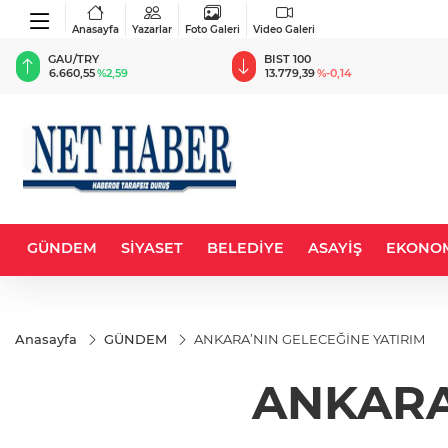
Anasayfa
Yazarlar
Foto Galeri
Video Galeri
BIST 100
USD
13.779,39
%-0,14
47,6787
%0,18
GÜNDEM
SİYASET
BELEDİYE
ASAYİŞ
EKONO
Anasayfa
GÜNDEM
ANKARA’NIN GELECEĞİNE YATIRIM
ANKARA