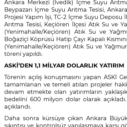
Ankara Merkezi (İvedik) İçme Suyu Arıtma T
Beypazarı İçme Suyu Arıtma Tesisi, Ankar
Projesi Yapım İşi, TC-2 İçme Suyu Deposu İle
Arıtma Tesisi, Keçiören İlçesi Atık Su ve 
(Yenimahalle/Keçiören) Atık Su ve Yağ
Boğaziçi Köprüsü Hatip Çayı Kapalı Kısmının
(Yenimahalle/Keçiören) Atık Su ve Yağmur 
töreni yapıldı.
ASKİ’DEN 1,1 MİLYAR DOLARLIK YATIRIM
Törenin açılış konuşmasını yapan ASKİ 
tamamlanan ve temeli atılan projeler hakkı
devam etmekte olan yatırımların yaklaşık
bedelini 600 milyon dolar olarak açıkladı.
açıklandı.
Daha sonra kürsüye çıkan Ankara Büyükş
sıkıntısı ve kontrolsüz yapılaşmaya karşı gö