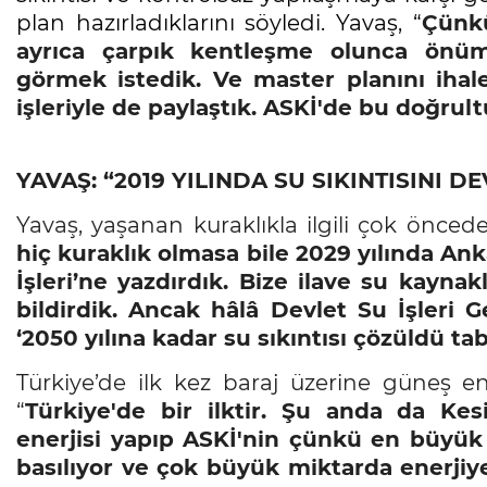
plan hazırladıklarını söyledi. Yavaş, “
Çünkü
ayrıca çarpık kentleşme olunca önümü
görmek istedik. Ve master planını ihal
işleriyle de paylaştık. ASKİ'de bu doğrul
YAVAŞ: “2019 YILINDA SU SIKINTISINI DE
Yavaş, yaşanan kuraklıkla ilgili çok öncede
hiç kuraklık olmasa bile 2029 yılında Anka
İşleri’ne yazdırdık. Bize ilave su kaynak
bildirdik. Ancak hâlâ Devlet Su İşleri
‘2050 yılına kadar su sıkıntısı çözüldü ta
Türkiye’de ilk kez baraj üzerine güneş ener
“
Türkiye'de bir ilktir. Şu anda da Ke
enerjisi yapıp ASKİ'nin çünkü en büyük g
basılıyor ve çok büyük miktarda enerjiye