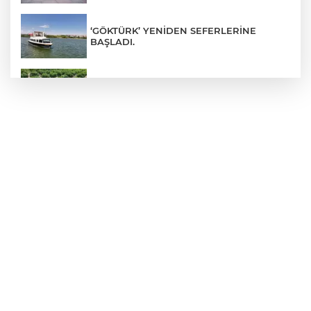
‘GÖKTÜRK’ YENİDEN SEFERLERİNE
BAŞLADI.
BAŞKENTLİLER ATA ÇİFTLİĞİ’NDE HASAT
YAPTI
"HER ÇOCUĞA SANAT PROJESİ" İLE
GELECEĞİN SANATÇILARI YETİŞMEYE
DEVAM EDİYOR
ANKARA BÜYÜKŞEHİR BELEDİYESİ’NİN
YAZ OKULU SPOR KURSLARI
BAŞVURULARI BAŞLADI
MOGAN GÖLÜ'NÜN GELECEĞİ BİLİMLE
ŞEKİLLENİYOR