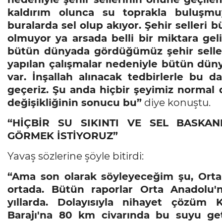
kaldırım olunca su toprakla buluşm
buralarda sel olup akıyor. Şehir seller
olmuyor ya arsada belli bir miktara gel
bütün dünyada gördüğümüz şehir sellerin
yapılan çalışmalar nedeniyle bütün dün
var. İnşallah alınacak tedbirlerle bu d
geçeriz. Şu anda hiçbir şeyimiz normal d
değişikliğinin sonucu bu”
diye konuştu.
“HİÇBİR SU SIKINTI VE SEL BASKA
GÖRMEK İSTİYORUZ”
Yavaş sözlerine şöyle bitirdi:
“Ama son olarak söyleyeceğim şu, Orta
ortada. Bütün raporlar Orta Anadolu'nu
yıllarda. Dolayısıyla nihayet çözüm 
Barajı'na 80 km civarında bu suyu get