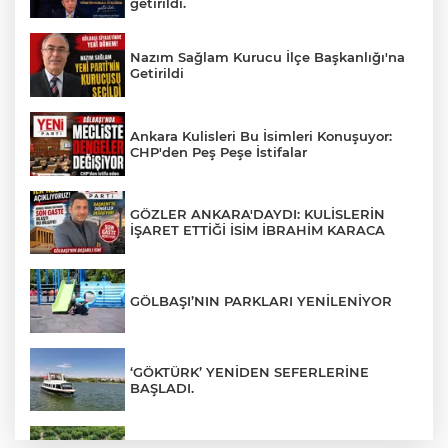
getirildi.
Nazım Sağlam Kurucu İlçe Başkanlığı'na
Getirildi
Ankara Kulisleri Bu İsimleri Konuşuyor:
CHP'den Peş Peşe İstifalar
GÖZLER ANKARA'DAYDI: KULİSLERİN
İŞARET ETTİĞİ İSİM İBRAHİM KARACA
GÖLBAŞI’NIN PARKLARI YENİLENİYOR
‘GÖKTÜRK’ YENİDEN SEFERLERİNE
BAŞLADI.