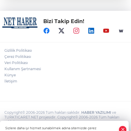
BAŞKENTLİLER ATA ÇİFTLİĞİ’NDE HASAT
YAPTI
Bizi Takip Edin!
"HER ÇOCUĞA SANAT PROJESİ" İLE
GELECEĞİN SANATÇILARI YETİŞMEYE
DEVAM EDİYOR
ANKARA BÜYÜKŞEHİR BELEDİYESİ’NİN
YAZ OKULU SPOR KURSLARI
Gizlilik Politikası
BAŞVURULARI BAŞLADI
Çerez Politikası
Veri Politikası
Kullanım Şartnamesi
MOGAN GÖLÜ'NÜN GELECEĞİ BİLİMLE
ŞEKİLLENİYOR
Künye
İletişim
Copyright© 2006-2026 Tüm hakları saklıdır.
HABER YAZILIMI
ve
TURKTICARET.NET projesidir. Copyright© 2006-2026 Tüm hakları
saklıdır.
Sizlere daha iyi hizmet sunabilmek adına sitemizde çerez