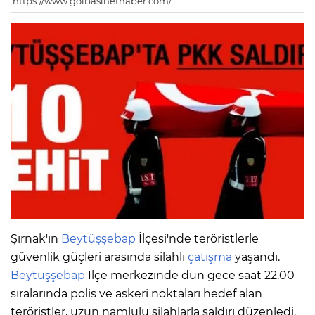
https://www.golbasinethaber.com/
Şırnak'ın
Beytüşşebap
İlçesi'nde teröristlerle
güvenlik güçleri arasında silahlı
çatışma
yaşandı.
Beytüşşebap
İlçe merkezinde dün gece saat 22.00
sıralarında polis ve askeri noktaları hedef alan
teröristler, uzun namlulu silahlarla saldırı düzenledi.