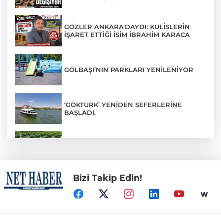
GÖZLER ANKARA'DAYDI: KULİSLERİN
İŞARET ETTİĞİ İSİM İBRAHİM KARACA
GÖLBAŞI’NIN PARKLARI YENİLENİYOR
‘GÖKTÜRK’ YENİDEN SEFERLERİNE
BAŞLADI.
BAŞKENTLİLER ATA ÇİFTLİĞİ’NDE HASAT
YAPTI
Bizi Takip Edin!
"HER ÇOCUĞA SANAT PROJESİ" İLE
GELECEĞİN SANATÇILARI YETİŞMEYE
DEVAM EDİYOR
ANKARA BÜYÜKŞEHİR BELEDİYESİ’NİN