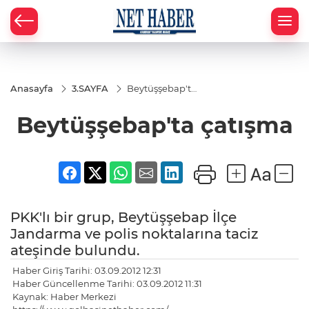
Anasayfa
3.SAYFA
Beytüşşebap'ta
çatışma
Beytüşşebap'ta çatışma
PKK'lı bir grup, Beytüşşebap İlçe
Jandarma ve polis noktalarına taciz
ateşinde bulundu.
Haber Giriş Tarihi: 03.09.2012 12:31
Haber Güncellenme Tarihi: 03.09.2012 11:31
Kaynak: Haber Merkezi