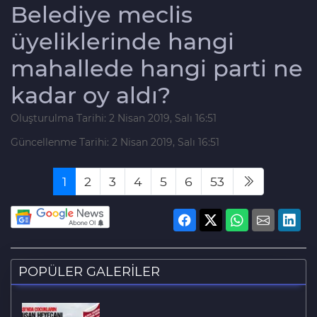
Belediye meclis
üyeliklerinde hangi
mahallede hangi parti ne
kadar oy aldı?
Oluşturulma Tarihi: 2 Nisan 2019, Salı 16:51
Güncellenme Tarihi: 2 Nisan 2019, Salı 16:51
1
2
3
4
5
6
53
POPÜLER GALERİLER