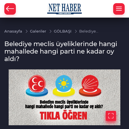
Anasayfa
Galeriler
GÖLBAŞI
Belediye
meclis
üyeliklerinde
Belediye meclis üyeliklerinde hangi
hangi
mahallede
mahallede hangi parti ne kadar oy
hangi parti
aldı?
ne kadar oy
aldı?