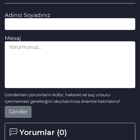
Gölbaşı Belediyesi mahalle mahalle
seçim sonuçları
Adınız Soyadınız
Gökhan Karagöz Dünya Evine Girdi
Mesaj
Karagedik'te Seçim Çalışması
Hacı Karagöz İYİ PARTİ'ye resmen
katıldı
Gönderilen yorumların küfür, hakaret ve suç unsuru
içermemesi gerektiğini okurlarımıza önemle hatırlatırız!
Büyükşehir Belediye Başkanlığı
Gönder
Gölbaşı mahalle mahalle seçim
sonuçları
Yorumlar (
0
)